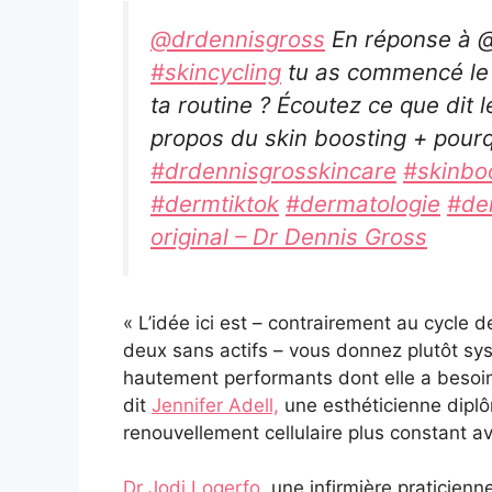
@drdennisgross
En réponse à @s
#skincycling
tu as commencé l
ta routine ? Écoutez ce que dit 
propos du skin boosting + pourqu
#drdennisgrosskincare
#skinbo
#dermtiktok
#dermatologie
#de
original – Dr Dennis Gross
« L’idée ici est – contrairement au cycle
deux sans actifs – vous donnez plutôt sy
hautement performants dont elle a besoin,
dit
Jennifer Adell,
une esthéticienne diplô
renouvellement cellulaire plus constant av
Dr Jodi Logerfo
, une infirmière praticienn