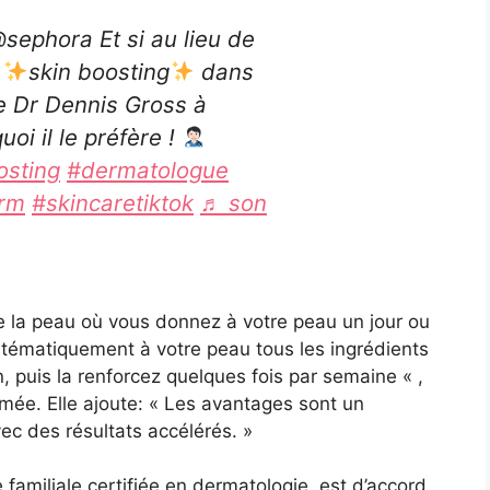
ephora Et si au lieu de
e
skin boosting
dans
le Dr Dennis Gross à
oi il le préfère !
osting
#dermatologue
rm
#skincaretiktok
♬ son
 de la peau où vous donnez à votre peau un jour ou
stématiquement à votre peau tous les ingrédients
 puis la renforcez quelques fois par semaine « ,
mée. Elle ajoute: « Les avantages sont un
ec des résultats accélérés. »
e familiale certifiée en dermatologie, est d’accord.