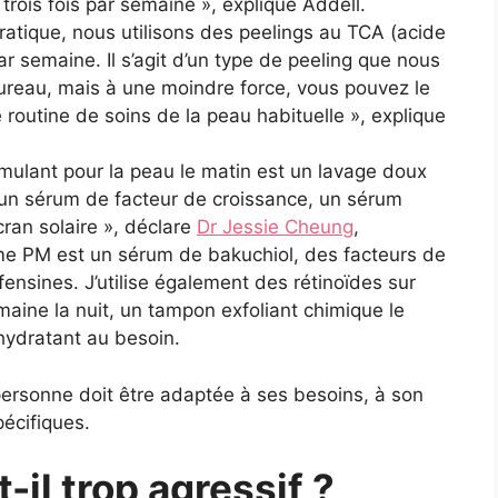
trois fois par semaine », explique Addell.
atique, nous utilisons des peelings au TCA (acide
ar semaine. Il s’agit d’un type de peeling que nous
bureau, mais à une moindre force, vous pouvez le
 routine de soins de la peau habituelle », explique
mulant pour la peau le matin est un lavage doux
un sérum de facteur de croissance, un sérum
ran solaire », déclare
Dr Jessie Cheung
,
e PM est un sérum de bakuchiol, des facteurs de
ensines. J’utilise également des rétinoïdes sur
aine la nuit, un tampon exfoliant chimique le
hydratant au besoin.
personne doit être adaptée à ses besoins, à son
pécifiques.
-il trop agressif ?