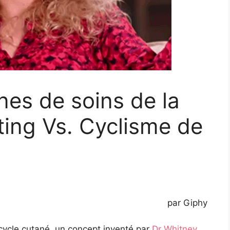
ines de soins de la
ting Vs. Cyclisme de
par Giphy
cycle cutané,
un concept inventé par
Dr Whitney