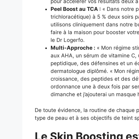
pour accélérer vos résultats deux à 
Peel Boost au TCA :
« Dans notre pr
trichloracétique) à 5 % deux soirs p
utilisons cliniquement dans notre 
faire à la maison pour booster votre
le Dr Logerfo.
Multi-Approche :
« Mon régime sti
aux AHA, un sérum de vitamine C, 
peptidique, des défensines et un éc
dermatologue diplômé. « Mon régim
croissance, des peptides et des déf
ordonnance une à deux fois par sem
dimanche et j’ajouterai un masque 
De toute évidence, la routine de chaque 
type de peau et à ses objectifs de teint s
Le Skin Boosting est