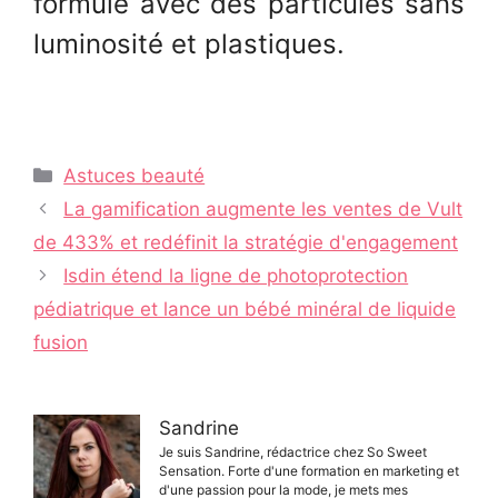
formule avec des particules sans
luminosité et plastiques.
Catégories
Astuces beauté
Navigation
La gamification augmente les ventes de Vult
des
de 433% et redéfinit la stratégie d'engagement
articles
Isdin étend la ligne de photoprotection
pédiatrique et lance un bébé minéral de liquide
fusion
Sandrine
Je suis Sandrine, rédactrice chez So Sweet
Sensation. Forte d'une formation en marketing et
d'une passion pour la mode, je mets mes