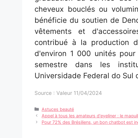
cheveux bouclés ou volumine
bénéficie du soutien de Den
vêtements et d'accessoir
contribué à la production 
d'environ 1 000 unités pou
semestre dans les insti
Universidade Federal do Sul 
Source : Valeur 11/04/2024
Catégories
Astuces beauté
Navigation
Appel à tous les amateurs d'eyeliner : le maqui
des
Pour 72% des Brésiliens, un bon chatbot est i
articles