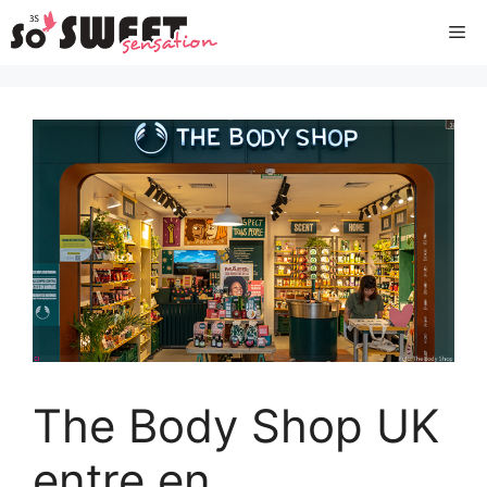
Aller
Me
au
contenu
The Body Shop UK
entre en