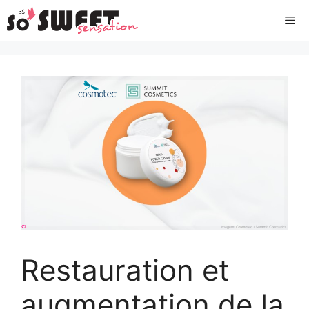
Aller
Me
au
contenu
Restauration et
augmentation de la