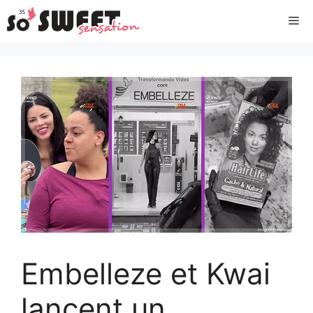
Aller
Me
au
contenu
Embelleze et Kwai
lancent un