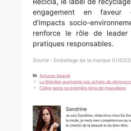
Recicla, le label de recycla
engagement en faveur d'
d'impacts socio-environnemen
renforce le rôle de leade
pratiques responsables.
Source : Emballage de la marque 01/03/
Catégories
Astuces beauté
Navigation
Le Brésilien augmente ses achats de dermoc
des
Céline lance sa première ligne de maquillage
articles
Sandrine
Je suis Sandrine, rédactrice chez So Sw
la mode, je mets mes compétences au s
le chemin de la beauté et du bien-être.