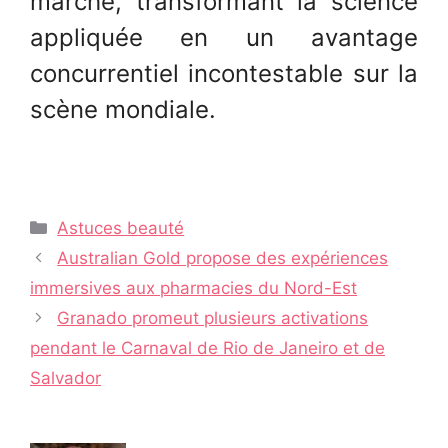
marché, transformant la science
appliquée en un avantage
concurrentiel incontestable sur la
scène mondiale.
Catégories
Astuces beauté
Navigation
Australian Gold propose des expériences
des
immersives aux pharmacies du Nord-Est
articles
Granado promeut plusieurs activations
pendant le Carnaval de Rio de Janeiro et de
Salvador