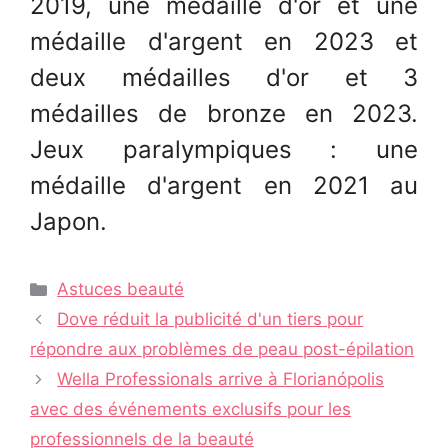
2019, une médaille d'or et une
médaille d'argent en 2023 et
deux médailles d'or et 3
médailles de bronze en 2023.
Jeux paralympiques : une
médaille d'argent en 2021 au
Japon.
Catégories
Astuces beauté
Navigation
Dove réduit la publicité d'un tiers pour
des
répondre aux problèmes de peau post-épilation
articles
Wella Professionals arrive à Florianópolis
avec des événements exclusifs pour les
professionnels de la beauté