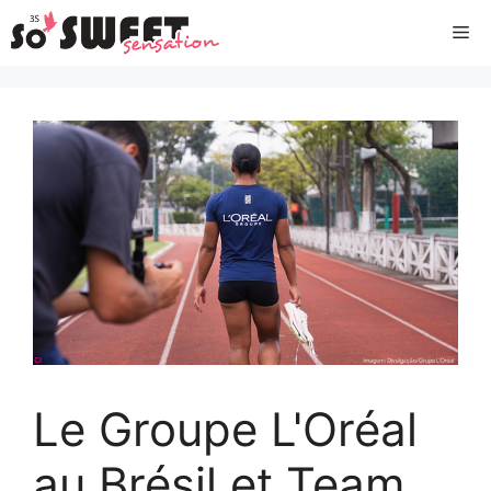
Aller
Me
au
contenu
Le Groupe L'Oréal
au Brésil et Team