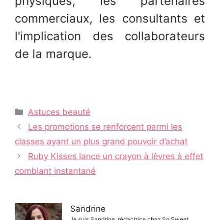
physiques, les partenaires
commerciaux, les consultants et
l'implication des collaborateurs
de la marque.
Catégories
Astuces beauté
Navigation
Les promotions se renforcent parmi les
des
classes ayant un plus grand pouvoir d’achat
articles
Ruby Kisses lance un crayon à lèvres à effet
comblant instantané
Sandrine
Je suis Sandrine, rédactrice chez So Sweet