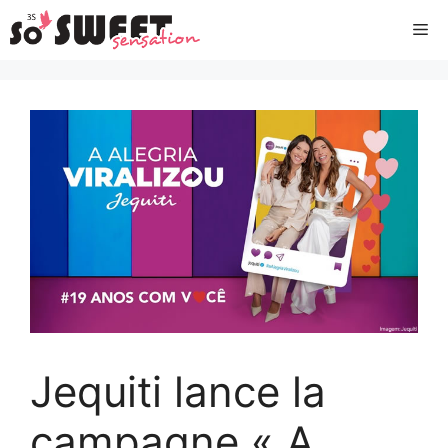
Aller
Me
au
contenu
Jequiti lance la
campagne « A