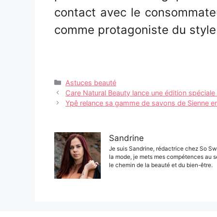
contact avec le consommateu
comme protagoniste du style d
Catégories
Astuces beauté
Navigation
Care Natural Beauty lance une édition spéciale
des
Ypê relance sa gamme de savons de Sienne en 
articles
Sandrine
Je suis Sandrine, rédactrice chez So Sw
la mode, je mets mes compétences au s
le chemin de la beauté et du bien-être.