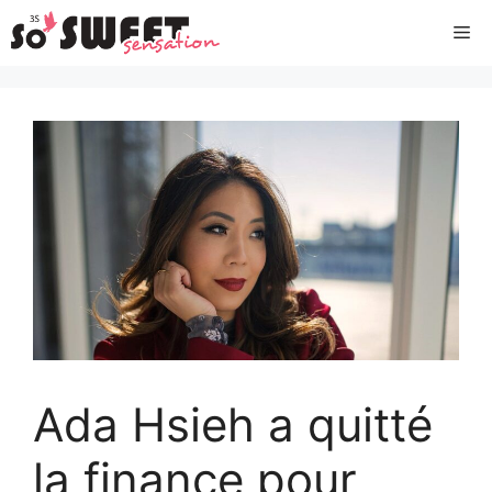
Aller
Me
au
contenu
Ada Hsieh a quitté
la finance pour