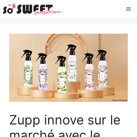
Aller
Me
au
contenu
Zupp innove sur le
marché avec le