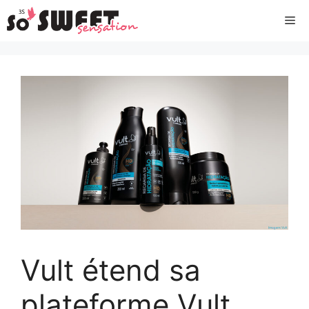
Aller
Me
au
contenu
Vult étend sa
plateforme Vult