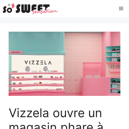
Aller
Me
au
contenu
Vizzela ouvre un
magasin phare à