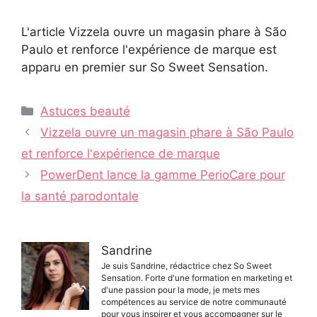
L'article Vizzela ouvre un magasin phare à São
Paulo et renforce l'expérience de marque est
apparu en premier sur So Sweet Sensation.
Catégories
Astuces beauté
Navigation
Vizzela ouvre un magasin phare à São Paulo
des
et renforce l'expérience de marque
articles
PowerDent lance la gamme PerioCare pour
la santé parodontale
Sandrine
Je suis Sandrine, rédactrice chez So Sweet
Sensation. Forte d'une formation en marketing et
d'une passion pour la mode, je mets mes
compétences au service de notre communauté
pour vous inspirer et vous accompagner sur le