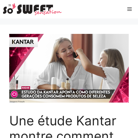
Aller
Me
au
contenu
Une étude Kantar
montre comment