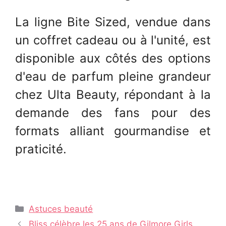
La ligne Bite Sized, vendue dans
un coffret cadeau ou à l'unité, est
disponible aux côtés des options
d'eau de parfum pleine grandeur
chez Ulta Beauty, répondant à la
demande des fans pour des
formats alliant gourmandise et
praticité.
Catégories
Astuces beauté
Navigation
Bliss célèbre les 25 ans de Gilmore Girls