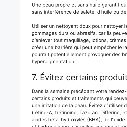
Une peau propre et sans huile garantit que
sans interférence de saleté, d’huile ou de
Utiliser un
nettoyant doux
pour nettoyer la
gommages durs ou abrasifs, car ils peuvent
d’enlever tout maquillage, lotions, crèmes
créer une barrière qui peut empêcher le las
pourrait potentiellement provoquer des b
hyperpigmentation.
7. Évitez certains produi
Dans la semaine précédant votre rendez-vou
certains produits et traitements qui peuve
une irritation de la peau. Évitez d’utilise
(rétine-A, trétinoïne, Tazorac, Différine,
acides bêta-hydroxylés (BHA), de l’acide g
et hydroquinone, car celles-ci peuvent rend