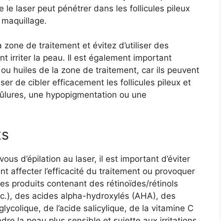
 le laser peut pénétrer dans les follicules pileux
 maquillage.
 zone de traitement et évitez d’utiliser des
 irriter la peau. Il est également important
 ou huiles de la zone de traitement, car ils peuvent
er de cibler efficacement les follicules pileux et
rûlures, une hypopigmentation ou une
ts
s d’épilation au laser, il est important d’éviter
nt affecter l’efficacité du traitement ou provoquer
r des produits contenant des rétinoïdes/rétinols
 etc.), des acides alpha-hydroxylés (AHA), des
lycolique, de l’acide salicylique, de la vitamine C
re la peau plus sensible et sujette aux irritations.