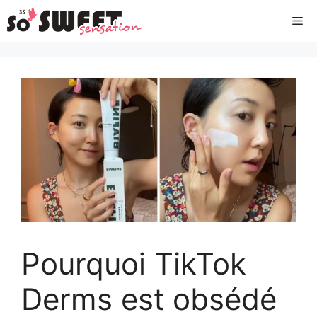
Aller
Me
au
contenu
Pourquoi TikTok
Derms est obsédé