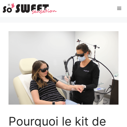
Aller
Me
au
contenu
Pourquoi le kit de