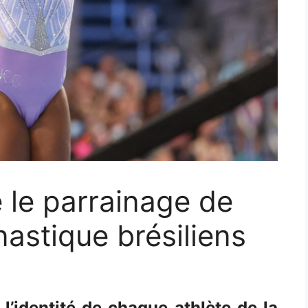
 le parrainage de
astique brésiliens
l’identité de chaque athlète de la