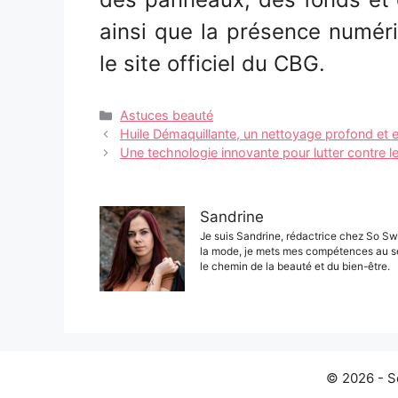
ainsi que la présence numéri
le site officiel du CBG.
Catégories
Astuces beauté
Navigation
Huile Démaquillante, un nettoyage profond et e
des
Une technologie innovante pour lutter contre l
articles
Sandrine
Je suis Sandrine, rédactrice chez So Sw
la mode, je mets mes compétences au s
le chemin de la beauté et du bien-être.
© 2026 - S