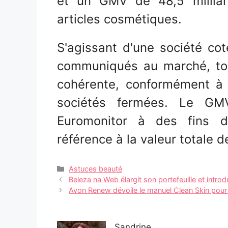
et un GMV de 48,5 milliar
articles cosmétiques.
S'agissant d'une société cot
communiqués au marché, tou
cohérente, conformément à l
sociétés fermées. Le G
Euromonitor à des fins d
référence à la valeur totale
Catégories
Astuces beauté
Navigation
Beleza na Web élargit son portefeuille et intro
des
Avon Renew dévoile le manuel Clean Skin pour d
articles
Sandrine