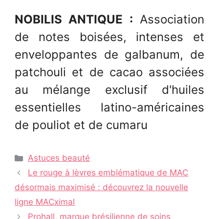
NOBILIS ANTIQUE :
Association
de notes boisées, intenses et
enveloppantes de galbanum, de
patchouli et de cacao associées
au mélange exclusif d'huiles
essentielles latino-américaines
de pouliot et de cumaru
Catégories
Astuces beauté
Navigation
Le rouge à lèvres emblématique de MAC
des
désormais maximisé : découvrez la nouvelle
articles
ligne MACximal
Prohall, marque brésilienne de soins