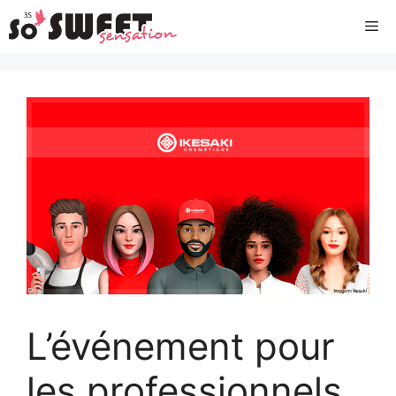
Aller
Me
au
contenu
L’événement pour
les professionnels