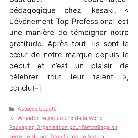
pédagogique chez Ikesaki. «
L’événement Top Professional est
une manière de témoigner notre
gratitude. Après tout, ils sont le
cœur de notre marque depuis le
début et c’est un plaisir de
célébrer tout leur talent »,
conclut-il.
Catégories
Astuces beauté
Navigation
Wheaton reçoit un prix de la World
des
Packaging Organisation pour l’emballage en
articles
verre de Humor Transforma de Natura