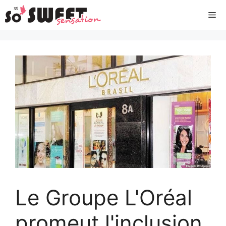
Aller
Me
au
contenu
Le Groupe L'Oréal
promeut l'inclusion