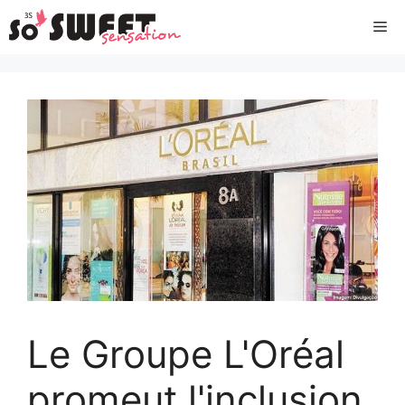
Aller
Me
au
contenu
Le Groupe L'Oréal
promeut l'inclusion