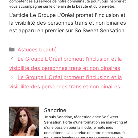
compétences au service de notre communauté pour vous inspirer et
vous accompagner sur le chemin de la beauté et du bien-être.
L'article Le Groupe L'Oréal promet l'inclusion et
la visibilité des personnes trans et non binaires
est apparu en premier sur So Sweet Sensation.
Catégories
Astuces beauté
Navigation
Le Groupe L'Oréal promeut l'inclusion et la
des
visibilité des personnes trans et non binaires
articles
Le Groupe L'Oréal promeut l'inclusion et la
visibilité des personnes trans et non binaires
Sandrine
Je suis Sandrine, rédactrice chez So Sweet
Sensation. Forte d'une formation en marketing et
d'une passion pour la mode, je mets mes
compétences au service de notre communauté
pour vous inspirer et vous accompagner sur le