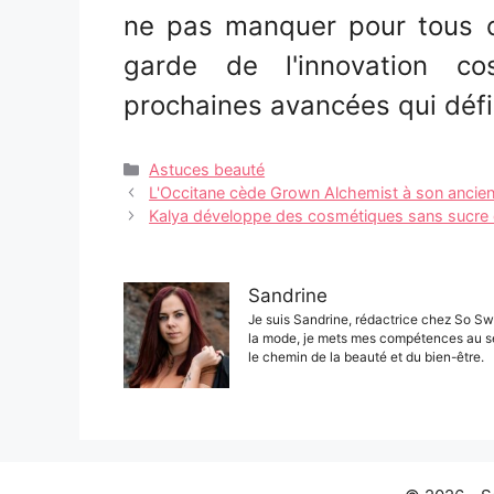
ne pas manquer pour tous ce
garde de l'innovation co
prochaines avancées qui défin
Catégories
Astuces beauté
Navigation
L'Occitane cède Grown Alchemist à son ancien 
des
Kalya développe des cosmétiques sans sucre qu
articles
Sandrine
Je suis Sandrine, rédactrice chez So Sw
la mode, je mets mes compétences au s
le chemin de la beauté et du bien-être.