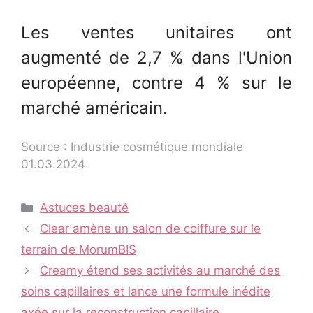
Les ventes unitaires ont
augmenté de 2,7 % dans l'Union
européenne, contre 4 % sur le
marché américain.
Source : Industrie cosmétique mondiale
01.03.2024
Catégories
Astuces beauté
Navigation
Clear amène un salon de coiffure sur le
des
terrain de MorumBIS
articles
Creamy étend ses activités au marché des
soins capillaires et lance une formule inédite
axée sur la reconstruction capillaire