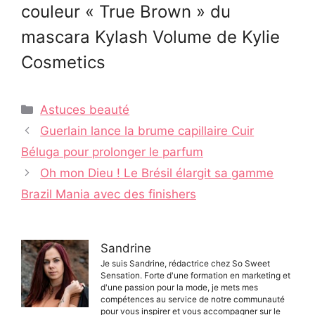
couleur « True Brown » du
mascara Kylash Volume de Kylie
Cosmetics
Catégories
Astuces beauté
Navigation
Guerlain lance la brume capillaire Cuir
des
Béluga pour prolonger le parfum
articles
Oh mon Dieu ! Le Brésil élargit sa gamme
Brazil Mania avec des finishers
Sandrine
Je suis Sandrine, rédactrice chez So Sweet
Sensation. Forte d'une formation en marketing et
d'une passion pour la mode, je mets mes
compétences au service de notre communauté
pour vous inspirer et vous accompagner sur le