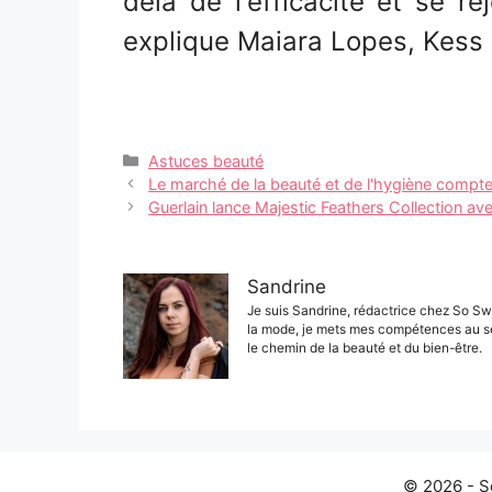
delà de l'efficacité et se r
explique Maiara Lopes, Kess
Catégories
Astuces beauté
Navigation
Le marché de la beauté et de l'hygiène compte 
des
Guerlain lance Majestic Feathers Collection ave
articles
Sandrine
Je suis Sandrine, rédactrice chez So Sw
la mode, je mets mes compétences au s
le chemin de la beauté et du bien-être.
© 2026 - S