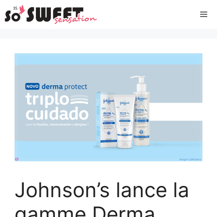
Aller
Me
au
contenu
Johnson’s lance la
gamme Derma