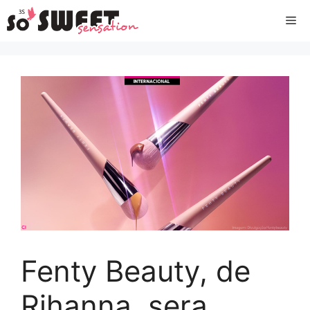
Aller
Me
au
contenu
Fenty Beauty, de
Rihanna, sera