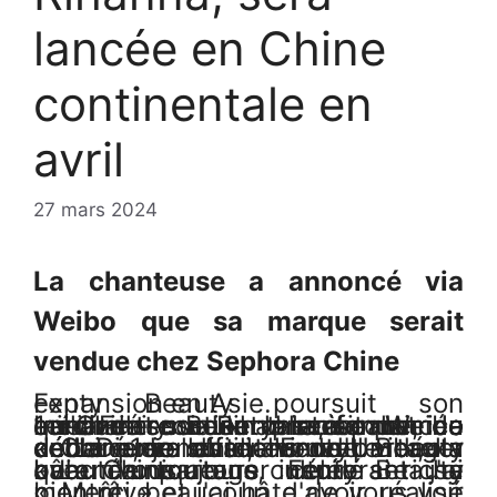
lancée en Chine
continentale en
avril
27 mars 2024
La chanteuse a annoncé via
Weibo que sa marque serait
vendue chez Sephora Chine
Fenty Beauty poursuit son expansion en Asie.
La chanteuse Rihanna, fondatrice milliardaire de la marque, a annoncé sur la plateforme de médias sociaux chinoise Weibo que Fenty Beauty serait lancée en Chine continentale à partir du 1er avril.
« Chine, je suis ravi de partager cette excellente nouvelle », a déclaré le chanteur d'Umbrella and Diamonds dans une vidéo : « Le 1er avril, Fenty Beauty débarquera officiellement.
« La Chine a une culture si riche qui m'a toujours inspiré et j'ai hâte de partager Fenty Beauty avec vous tous, célébrant sa beauté unique.
« Merci beaucoup d'avoir réalisé mon rêve et j'ai hâte de vous voir bientôt. »