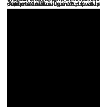
Une deuxième vidéo promotionnelle sur @Rihanna_official via Weibo et la chaîne YouTube de Fenty Beauty confirmait en légende que la marque serait vendue chez Sephora Chine.