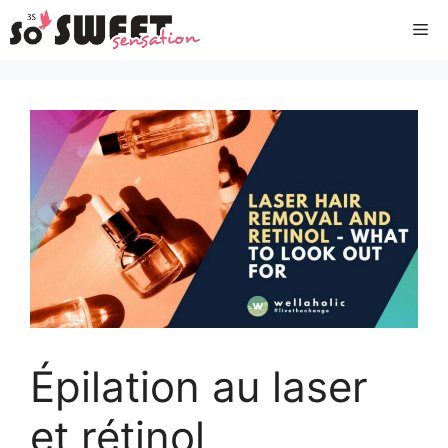
Aller
Me
au
contenu
Épilation au laser
et rétinol