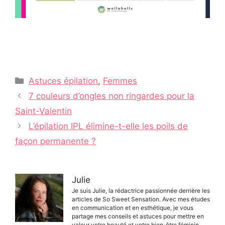
Catégories
Astuces épilation
,
Femmes
Navigation
7 couleurs d’ongles non ringardes pour la
des
Saint-Valentin
articles
L’épilation IPL élimine-t-elle les poils de
façon permanente ?
Julie
Je suis Julie, la rédactrice passionnée derrière les
articles de So Sweet Sensation. Avec mes études
en communication et en esthétique, je vous
partage mes conseils et astuces pour mettre en
valeur votre beauté et votre bien-être féminin.