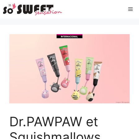
Aller
Me
au
contenu
Dr.PAWPAW et
Squishmallows