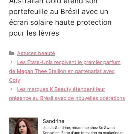
Australian Gold étend son
portefeuille au Brésil avec un
écran solaire haute protection
pour les lèvres
Catégories
Astuces beauté
Navigation
Les États-Unis reçoivent le premier parfum
des
de Megan Thee Stallion en partenariat avec
articles
Coty
Les marques K Beauty étendent leur
présence au Brésil avec de nouvelles opérations
Sandrine
Je suis Sandrine, rédactrice chez So Sweet
Sensation. Forte d'une formation en marketing et