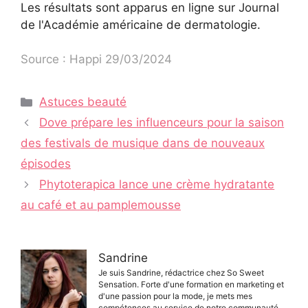
Les résultats sont apparus en ligne sur
Journal
de l'Académie américaine de dermatologie.
Source : Happi 29/03/2024
Catégories
Astuces beauté
Navigation
Dove prépare les influenceurs pour la saison
des
des festivals de musique dans de nouveaux
articles
épisodes
Phytoterapica lance une crème hydratante
au café et au pamplemousse
Sandrine
Je suis Sandrine, rédactrice chez So Sweet
Sensation. Forte d'une formation en marketing et
d'une passion pour la mode, je mets mes
compétences au service de notre communauté