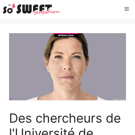
Aller
Me
au
contenu
Des chercheurs de
l'Université de