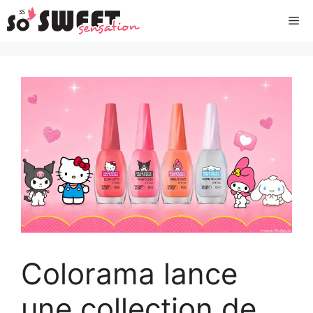
Aller
Me
au
contenu
Colorama lance
une collection de