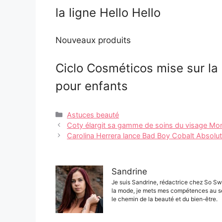
la ligne Hello Hello
Nouveaux produits
Ciclo Cosméticos mise sur la
pour enfants
Catégories
Astuces beauté
Navigation
Coty élargit sa gamme de soins du visage Mon
des
Carolina Herrera lance Bad Boy Cobalt Absolu
articles
Sandrine
Je suis Sandrine, rédactrice chez So Sw
la mode, je mets mes compétences au s
le chemin de la beauté et du bien-être.