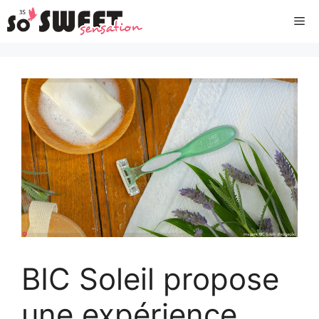
Aller
Me
au
contenu
BIC Soleil propose
une expérience