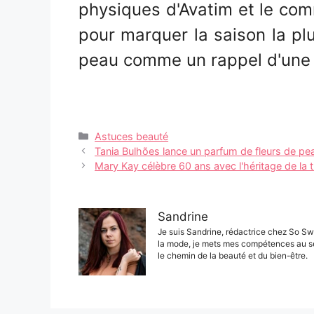
physiques d'Avatim et le comm
pour marquer la saison la plu
peau comme un rappel d'une
Catégories
Astuces beauté
Navigation
Tania Bulhões lance un parfum de fleurs de pea
des
Mary Kay célèbre 60 ans avec l'héritage de la 
articles
Sandrine
Je suis Sandrine, rédactrice chez So Sw
la mode, je mets mes compétences au s
le chemin de la beauté et du bien-être.