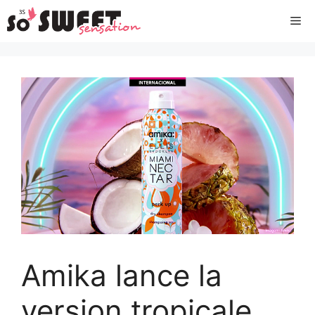
Aller
Me
au
contenu
Amika lance la
version tropicale