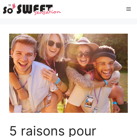
Aller
Me
au
contenu
5 raisons pour